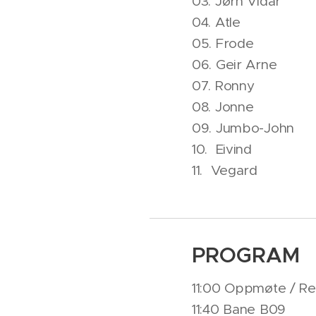
03. Jørn Vidar
04. Atle
05. Frode
06. Geir Arne
07. Ronny
08. Jonne
09. Jumbo-John
10. Eivind
11. Vegard
PROGRAM
11:00 Oppmøte / Reg
11:40 Bane B09