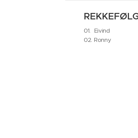
REKKEFØLG
01. Eivind
02. Ronny
03. Geir Arne
04. Jumbo-John
05. Vegard
06. Jørn Vidar
07. Atle
08. Jonne
09. Frode
10. Richard
11. Thomas