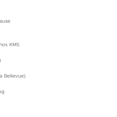
pause
l hos KMS
)
ra Bellevue)
ng