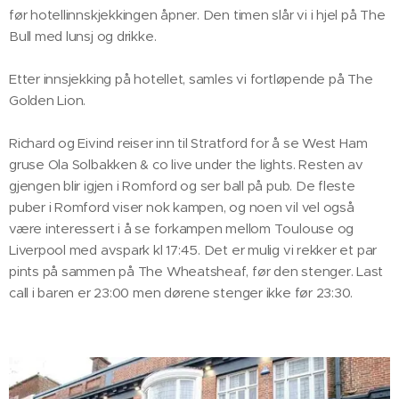
før hotellinnskjekkingen åpner. Den timen slår vi i hjel på The
Bull med lunsj og drikke.
Etter innsjekking på hotellet, samles vi fortløpende på The
Golden Lion.
Richard og Eivind reiser inn til Stratford for å se West Ham
gruse Ola Solbakken & co live under the lights. Resten av
gjengen blir igjen i Romford og ser ball på pub. De fleste
puber i Romford viser nok kampen, og noen vil vel også
være interessert i å se forkampen mellom Toulouse og
Liverpool med avspark kl 17:45. Det er mulig vi rekker et par
pints på sammen på The Wheatsheaf, før den stenger. Last
call i baren er 23:00 men dørene stenger ikke før 23:30.