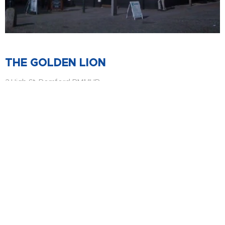
THE GOLDEN LION
2 High St, Romford RM1 1HR
Etter innsjekking på hotellet, møter vi fortløpende opp på
The Golden Lion, eller The Golden Shower som Atle døpte
den til, en sen kveld for noen år siden. Den gyldne løven er
en historisk pub fra tudortiden på slutten av 1400-tallet.
https://www.greeneking-pubs.co.uk/pubs/essex/golden-lion/