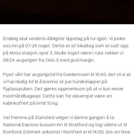
Endelig skal verdens dårligste tippelag på tur igjen. Vi peiler
oss inn på 07:26 toget. Dette er et lokaltog som er satt opp
på Moss stasjon, spor 3. Skulle toget være i rute, rekker vi
08:24 avgangen fra Oslo S med god margin.
Flyet vårt har avgangstid fra Gardermoen kl 10:40, det vil si at
vi har rikelig tid til å brenne et par hundrelapper på
flyplasspuben. Det gjøres oppmerksom på at vi kun reiser
med håndbagasje. Dette kan for eksempel være en
kabinkoffert på inntil 10 kg.
Vel fremme på Stansted velger vi denne gangen å ta
National Express-bussen inn til Stratford og tog videre ut til
Romford. Estimert ankomst i Romford er kl 14:00, dvs en time