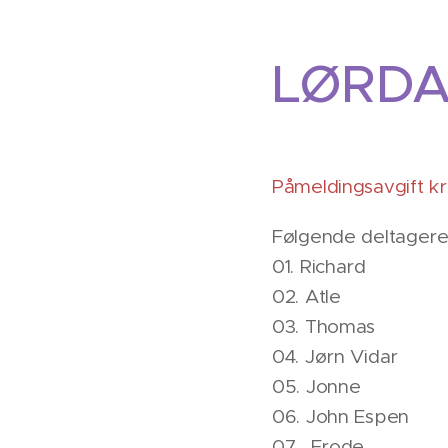
LØRDAG
Påmeldingsavgift kr
Følgende deltagere
01. Richard
02. Atle
03. Thomas
04. Jørn Vidar
05. Jonne
06. John Espen
07. Frode