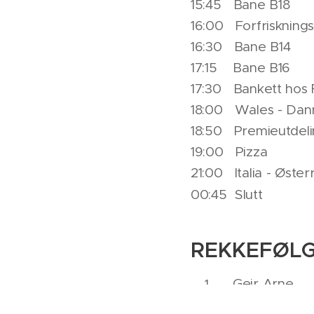
15:45 Bane B18
16:00 Forfriskning
16:30 Bane B14
17:15 Bane B16
17:30 Bankett hos
18:00 Wales - Da
18:50 Premieutdel
19:00 Pizza
21:00 Italia - Øster
00:45 Slutt
REKKEFØLG
Geir Arne
Lars