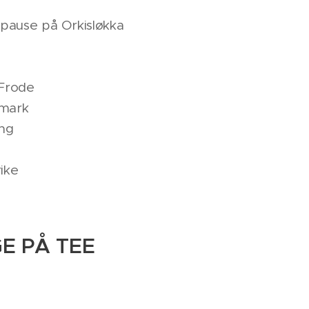
spause på Orkisløkka
 Frode
nmark
ing
rike
E PÅ TEE