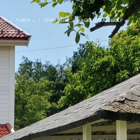
IDE
TURER
TIPPELAG
HAGEFOTBALLGOLF