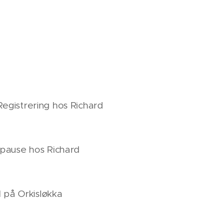
gistrering hos Richard
spause hos Richard
l på Orkisløkka